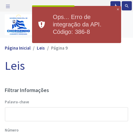
accessible
search
×
Ops... Erro de
Prefeitura Municipal de
integração da API.
Chorozinho
Código: 386-8
Página Inicial
Leis
Página 9
Leis
Filtrar Informações
Palavra-chave
Número