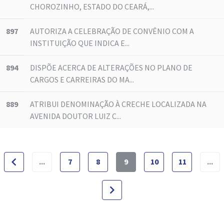
CHOROZINHO, ESTADO DO CEARÁ,...
897
AUTORIZA A CELEBRAÇÃO DE CONVÊNIO COM A
INSTITUIÇÃO QUE INDICA E...
894
DISPÕE ACERCA DE ALTERAÇÕES NO PLANO DE
CARGOS E CARREIRAS DO MA...
889
ATRIBUI DENOMINAÇÃO À CRECHE LOCALIZADA NA
AVENIDA DOUTOR LUIZ C...
navigate_before
...
7
8
9
10
11
...
navigate_next