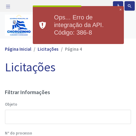
accessible
search
×
Ops... Erro de
Prefeitura Municipal de
integração da API.
Chorozinho
Código: 386-8
Página Inicial
Licitações
Página 4
Licitações
Filtrar Informações
Objeto
Nº do processo