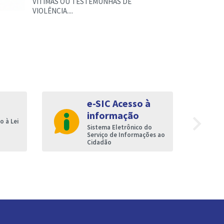
VÍTIMAS OU TESTEMUNHAS DE
VIOLÊNCIA....
e-SIC Acesso à
informação
navigate_next
 à Lei
Sistema Eletrônico do
Serviço de Informações ao
Cidadão