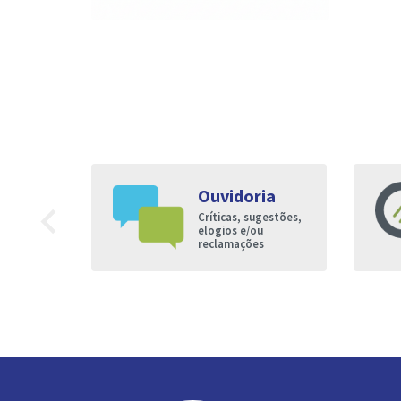
Ouvidoria
9
navigate_before
Críticas, sugestões,
nto à
elogios e/ou
reclamações