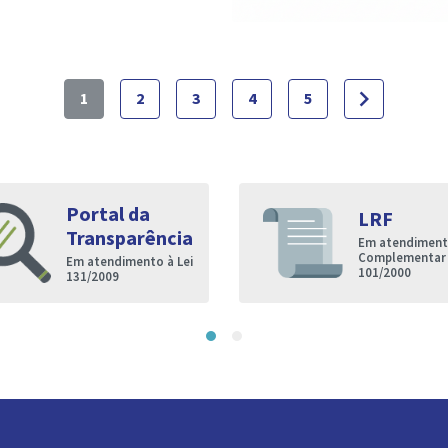
navigate_next
1
2
3
4
5
Portal da
LRF
Transparência
Em atendimento
Complementar
Em atendimento à Lei
101/2000
131/2009