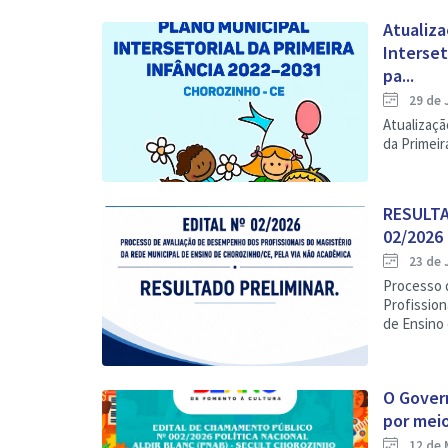
Atualiza
Interset
pa...
29 de 
Atualizaçã
da Primeir
RESULTA
02/2026
23 de 
Processo 
Profission
de Ensino d
O Gover
por meio
12 de 