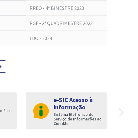
RREO - 4° BIMESTRE 2023
RGF - 2° QUADRIMESTRE 2023
LDO - 2024
te_next
e-SIC Acesso à
informação
navigate_next
 à Lei
Sistema Eletrônico do
Serviço de Informações ao
Cidadão