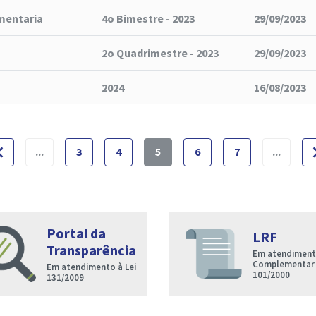
mentaria
4o Bimestre - 2023
29/09/2023
2o Quadrimestre - 2023
29/09/2023
2024
16/08/2023
e_before
naviga
...
3
4
5
6
7
...
Portal da
LRF
Transparência
Em atendimento
Complementar
Em atendimento à Lei
101/2000
131/2009