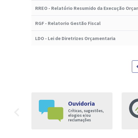
RREO - Relatório Resumido da Execução Orça
RGF - Relatorio Gestão Fiscal
LDO - Lei de Diretrizes Orçamentaria
navigat
Ouvidoria
9
navigate_before
Críticas, sugestões,
nto à
elogios e/ou
reclamações