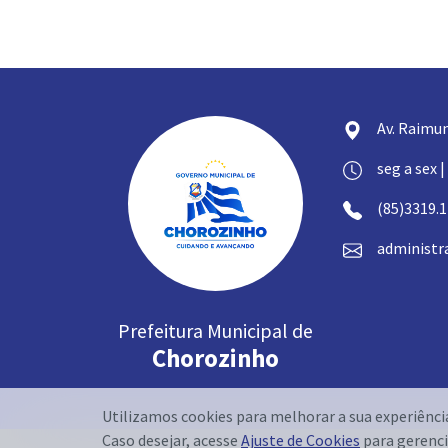
Av. Raimun
seg a sex |
(85)3319.
administr
Prefeitura Municipal de
Chorozinho
Utilizamos cookies para melhorar a sua experiênc
Caso desejar, acesse
Ajuste de Cookies
para gerenci