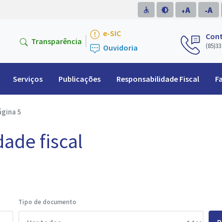
A
A
accessible
brightness_medium
-
+
e-SIC
Con
Transparência
(85)33
Ouvidoria
Serviços
Publicações
Responsabilidade Fiscal
F
ágina 5
dade fiscal
Tipo de documento