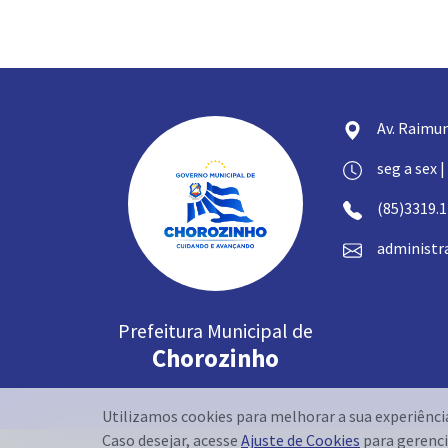
Av. Raimun
seg a sex |
(85)3319.
administr
Prefeitura Municipal de
Chorozinho
Utilizamos cookies para melhorar a sua experiênc
Caso desejar, acesse
Ajuste de Cookies
para gerenci