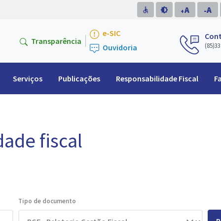
A
A
accessible
brightness_medium
-
+
e-SIC
Con
Transparência
(85)33
Ouvidoria
Serviços
Publicações
Responsabilidade Fiscal
F
dade fiscal
Tipo de documento