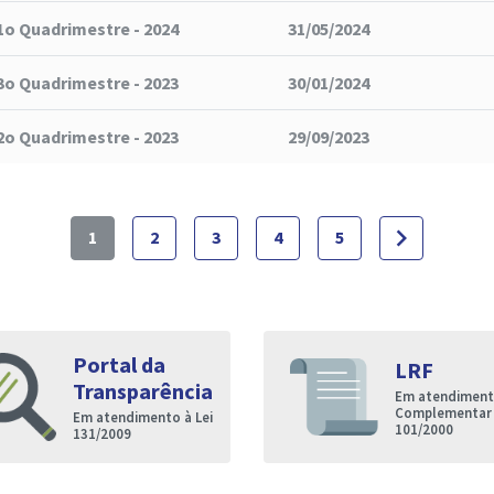
1o Quadrimestre - 2024
31/05/2024
3o Quadrimestre - 2023
30/01/2024
2o Quadrimestre - 2023
29/09/2023
navigate_next
1
2
3
4
5
Portal da
LRF
Transparência
Em atendimento
Complementar
Em atendimento à Lei
101/2000
131/2009