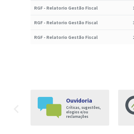
RGF - Relatorio Gestão Fiscal
RGF - Relatorio Gestão Fiscal
RGF - Relatorio Gestão Fiscal
Ouvidoria
9
navigate_before
Críticas, sugestões,
nto à
elogios e/ou
reclamações