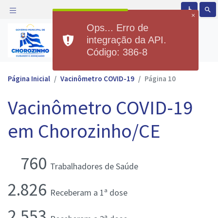
accessible
search
×
Ops... Erro de
Prefeitura Municipal de
integração da API.
Chorozinho
Código: 386-8
Página Inicial
Vacinômetro COVID-19
Página 10
Vacinômetro COVID-19
em Chorozinho/CE
760
Trabalhadores de Saúde
2.826
Receberam a 1ª dose
2.553