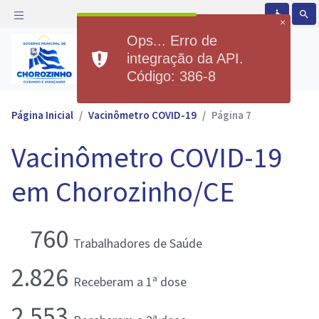
accessible
search
×
Ops... Erro de
Prefeitura Municipal de
integração da API.
Chorozinho
Código: 386-8
Página Inicial
Vacinômetro COVID-19
Página 7
Vacinômetro COVID-19
em Chorozinho/CE
760
Trabalhadores de Saúde
2.826
Receberam a 1ª dose
2.553