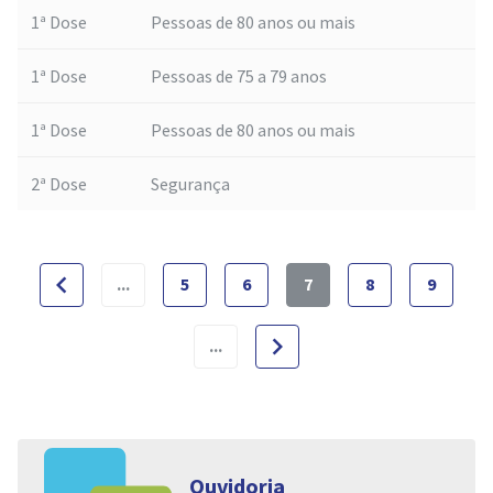
1ª Dose
Pessoas de 80 anos ou mais
1ª Dose
Pessoas de 75 a 79 anos
1ª Dose
Pessoas de 80 anos ou mais
2ª Dose
Segurança
navigate_before
...
5
6
7
8
9
navigate_next
...
Ouvidoria