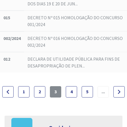
DOS DIAS 19 E 20 DE JUN...
015
DECRETO Nº 015 HOMOLOGAÇÃO DO CONCURSO
001/2024
002/2024
DECRETO Nº 016 HOMOLOGAÇÃO DO CONCURSO
002/2024
012
DECLARA DE UTILIDADE PÚBLICA PARA FINS DE
DESAPROPRIAÇÃO DE PLEN...
navigate_before
navigate_next
1
2
3
4
5
...