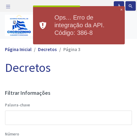
accessible
search
×
Ops... Erro de
Prefeitura Municipal de
integração da API.
Chorozinho
Código: 386-8
Página Inicial
Decretos
Página 3
Decretos
Filtrar Informações
Palavra-chave
Número