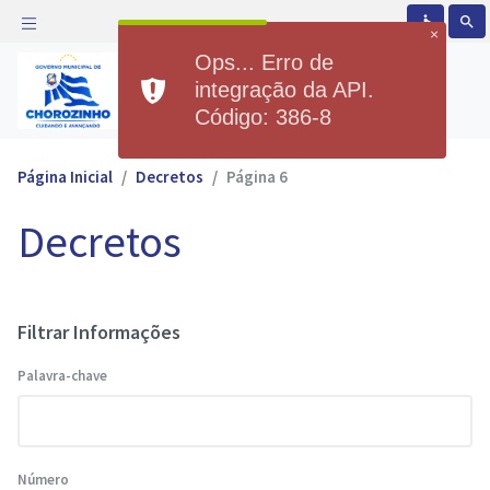
accessible
search
×
Ops... Erro de
Prefeitura Municipal de
integração da API.
Chorozinho
Código: 386-8
Página Inicial
Decretos
Página 6
Decretos
Filtrar Informações
Palavra-chave
Número