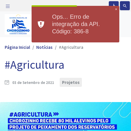
accessible
search
×
Ops... Erro de
Prefeitura Municipal de
integração da API.
Chorozinho
Código: 386-8
Página Inicial
Notícias
#Agricultura
#Agricultura
Projetos
03 de Setembro de 2021