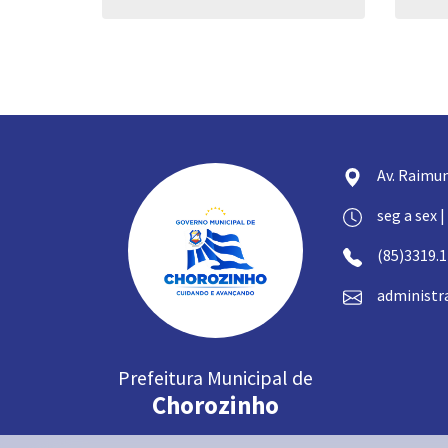
Av. Raimun
seg a sex |
(85)3319.
administr
Prefeitura Municipal de
Chorozinho