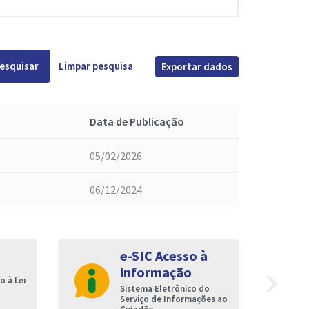
esquisar
Limpar pesquisa
Exportar dados
Data de Publicação
05/02/2026
06/12/2024
e-SIC Acesso à
informação
navigate_next
 à Lei
Sistema Eletrônico do
Serviço de Informações ao
Cidadão