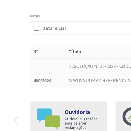
Datas
N°
Título
RESOLUÇÃO Nº 10-2023 - CMDC
400/2024
APROVA POR AD REFERENDUM A
Ouvidoria
9
navigate_before
Críticas, sugestões,
nto à
elogios e/ou
reclamações