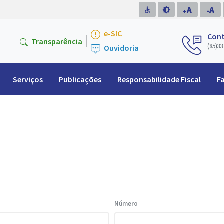
A
A
accessible
brightness_medium
-
+
e-SIC
Con
Transparência
(85)33
Ouvidoria
Serviços
Publicações
Responsabilidade Fiscal
F
Número