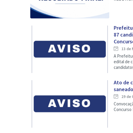
Prefeit
87 cand
Concurso
13 de 
A Prefeitu
edital de
candidatos
Ato de c
saneado
29 de 
Convocaçã
Concurso 