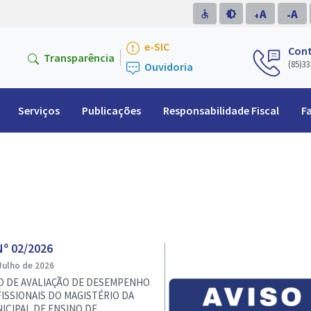
A
A
accessible
brightness_medium
-
+
e-SIC
Con
Transparência
(85)33
Ouvidoria
Serviços
Publicações
Responsabilidade Fiscal
F
Nº 02/2026
Julho de 2026
 DE AVALIAÇÃO DE DESEMPENHO
ISSIONAIS DO MAGISTÉRIO DA
CIPAL DE ENSINO DE...