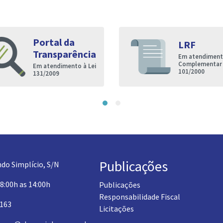
Portal da
LRF
Transparência
Em atendimento
Complementar
Em atendimento à Lei
101/2000
131/2009
Publicações
do Simplício, S/N
 8:00h as 14:00h
Publicações
Responsabilidade Fiscal
1163
Licitações