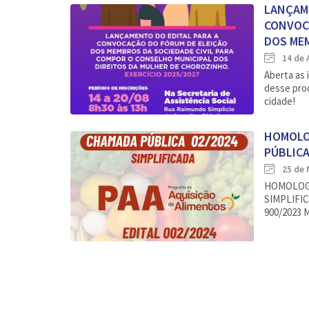
LANÇAM
CONVOC
DOS MEM
14 de 
Aberta as 
desse pro
cidade!
HOMOLO
PÚBLICA
25 de 
HOMOLOG
SIMPLIFICA
900/2023