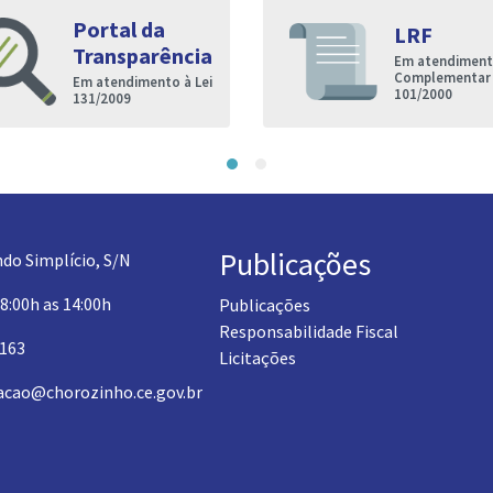
Portal da
LRF
Transparência
Em atendimento
Complementar
Em atendimento à Lei
101/2000
131/2009
Publicações
do Simplício, S/N
 8:00h as 14:00h
Publicações
Responsabilidade Fiscal
1163
Licitações
acao@chorozinho.ce.gov.br