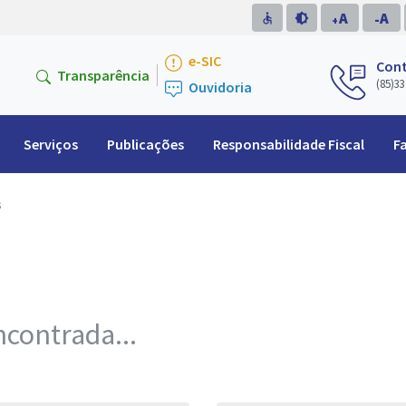
A
A
accessible
brightness_medium
-
+
e-SIC
Con
Transparência
(85)33
Ouvidoria
Serviços
Publicações
Responsabilidade Fiscal
F
s
contrada...