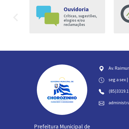
Ouvidoria
9
navigate_before
Críticas, sugestões,
nto à
elogios e/ou
reclamações
Av. Raimun
seg a sex |
(85)3319.
administr
Prefeitura Municipal de