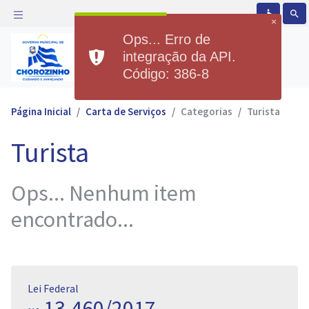
accessible
search
×
Ops... Erro de
Prefeitura Municipal de
integração da API.
Chorozinho
Código: 386-8
Página Inicial
Carta de Serviços
Categorias
Turista
Turista
Ops... Nenhum item
encontrado...
Lei Federal
13.460/2017