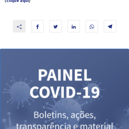
(
clique aqui
)