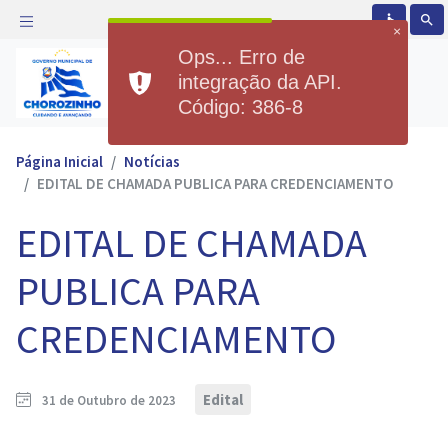
accessible
search
×
Ops... Erro de
Prefeitura Municipal de
integração da API.
Chorozinho
Código: 386-8
Página Inicial
Notícias
EDITAL DE CHAMADA PUBLICA PARA CREDENCIAMENTO
EDITAL DE CHAMADA
PUBLICA PARA
CREDENCIAMENTO
Edital
31 de Outubro de 2023