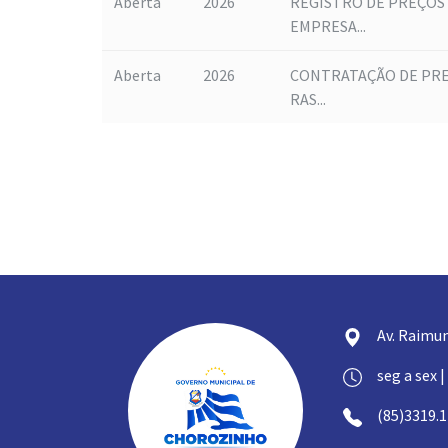
Aberta
2026
REGISTRO DE PREÇOS
EMPRESA...
Aberta
2026
CONTRATAÇÃO DE PRE
RAS...
Av. Raimun
seg a sex |
(85)3319.