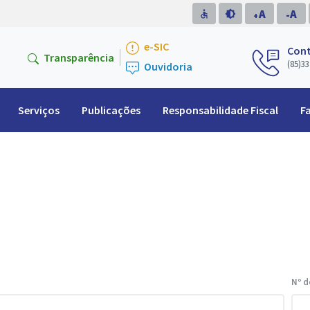
A
A
accessible
brightness_medium
-
+
e-SIC
Con
Transparência
(85)33
Ouvidoria
Serviços
Publicações
Responsabilidade Fiscal
F
Nº d