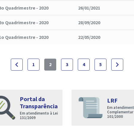
3o Quadrimestre - 2020
26/01/2021
2o Quadrimestre - 2020
28/09/2020
1o Quadrimestre - 2020
22/05/2020
navigate_before
navigate_next
1
2
3
4
5
Portal da
LRF
Transparência
Em atendimento
Complementar
Em atendimento à Lei
101/2000
131/2009