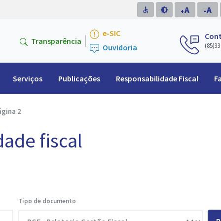
A
A
accessible
brightness_medium
-
+
e-SIC
Con
Transparência
(85)33
Ouvidoria
Serviços
Publicações
Responsabilidade Fiscal
F
ágina 2
dade fiscal
Tipo de documento