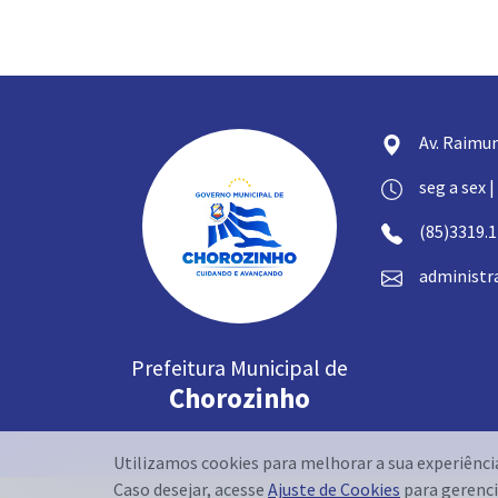
Av. Raimun
seg a sex |
(85)3319.
administr
Prefeitura Municipal de
Chorozinho
Utilizamos cookies para melhorar a sua experiênc
Caso desejar, acesse
Ajuste de Cookies
para gerenci