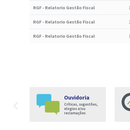
RGF - Relatorio Gestão Fiscal
RGF - Relatorio Gestão Fiscal
RGF - Relatorio Gestão Fiscal
Ouvidoria
9
navigate_before
Críticas, sugestões,
nto à
elogios e/ou
reclamações