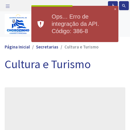
accessible
search
×
Ops... Erro de
Prefeitura Municipal de
integração da API.
Chorozinho
Código: 386-8
Página Inicial
Secretarias
Cultura e Turismo
Cultura e Turismo