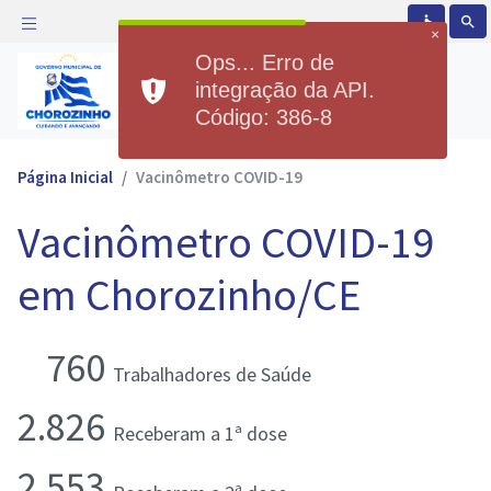
accessible
search
×
Ops... Erro de
Prefeitura Municipal de
integração da API.
Chorozinho
Código: 386-8
Página Inicial
Vacinômetro COVID-19
Vacinômetro COVID-19
em Chorozinho/CE
760
Trabalhadores de Saúde
2.826
Receberam a 1ª dose
2.553