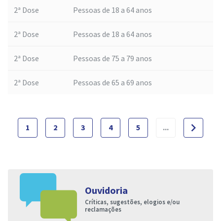
2ª Dose
Pessoas de 18 a 64 anos
2ª Dose
Pessoas de 18 a 64 anos
2ª Dose
Pessoas de 75 a 79 anos
2ª Dose
Pessoas de 65 a 69 anos
navigate_next
1
2
3
4
5
...
Ouvidoria
Críticas, sugestões, elogios e/ou
reclamações