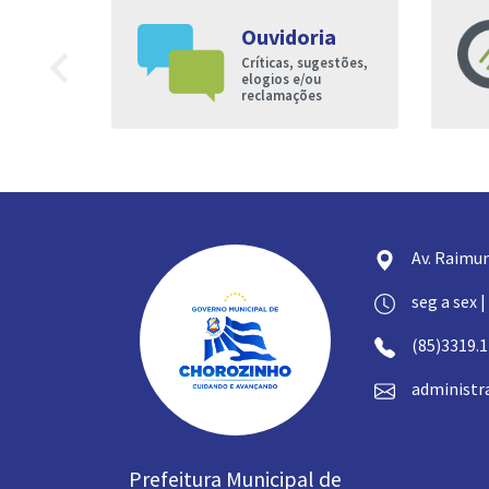
Ouvidoria
9
navigate_before
Críticas, sugestões,
nto à
elogios e/ou
reclamações
Av. Raimun
seg a sex |
(85)3319.
administr
Prefeitura Municipal de