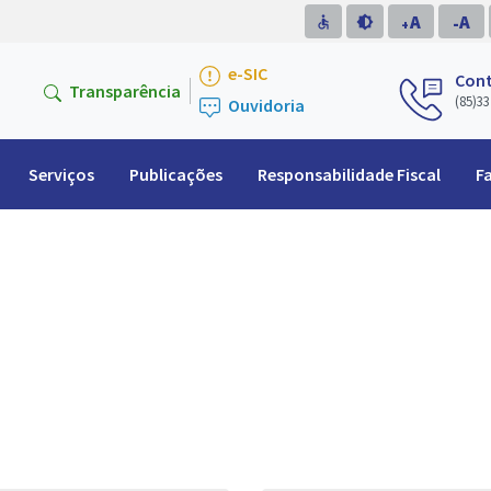
A
A
accessible
brightness_medium
-
+
e-SIC
Con
Transparência
(85)33
Ouvidoria
Serviços
Publicações
Responsabilidade Fiscal
F