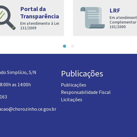
Portal da
LRF
Transparência
Em atendimento
Complementar
Em atendimento à Lei
101/2000
131/2009
Publicações
do Simplício, S/N
 8:00h as 14:00h
Publicações
Responsabilidade Fiscal
1163
Licitações
acao@chorozinho.ce.gov.br