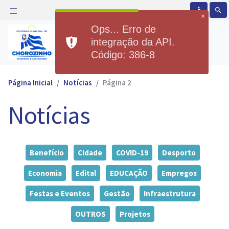
accessible
search
×
Ops... Erro de
Prefeitura Municipal de
integração da API.
Chorozinho
Código: 386-8
Página Inicial
Notícias
Página 2
Notícias
Benefício
Cidade
COVID-19
Desporto
Economia
Edital
EDUCAÇÃO
Empregos
Festas e Eventos
Gestão
Infraestrutura
OUTROS
Projetos