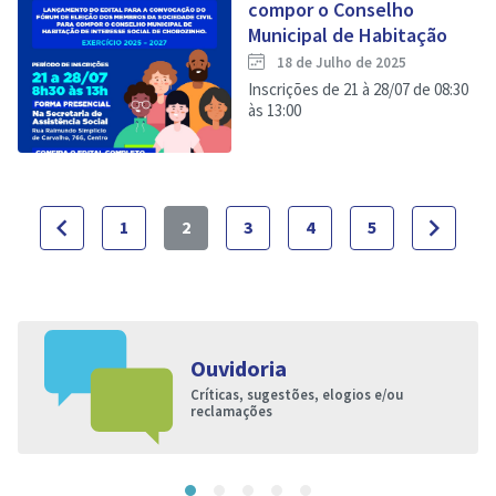
compor o Conselho
Municipal de Habitação
18 de Julho de 2025
Inscrições de 21 à 28/07 de 08:30
às 13:00
navigate_before
navigate_next
1
2
3
4
5
Ouvidoria
Críticas, sugestões, elogios e/ou
reclamações